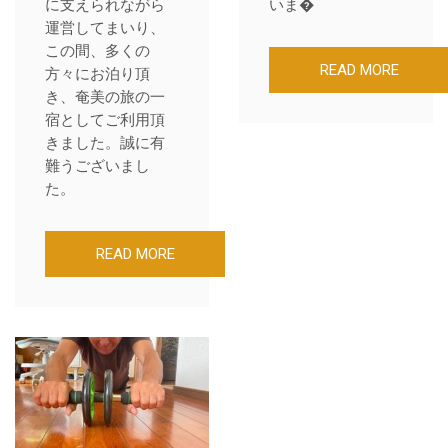
に支えられながら
いま�
運営してまいり、
この間、多くの
READ MORE
方々にお泊り頂
き、奄美の旅の一
宿としてご利用頂
きました。誠に有
難うございまし
た。
READ MORE