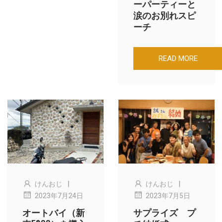
ーパーティーと
涙のお別れスピ
ーチ
READ MORE
|
|
けんおじ
けんおじ
2023年7月24日
2023年7月5日
オートバイ（新
サプライズ プ