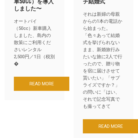
車50CC）を導入
チ結婚式
しました〜
それは新婦の母親
オートバイ
からの1本の電話か
（50cc）新車購入
ら始まった。
しました、島内の
「色々あって結婚
散策にご利用くだ
式を挙げられない
さいレンタル
まま、新婚旅行み
2,500円／1日（税別
たいな旅に2人で行
�
ったので、贈り物
を宿に届けさせて
貰いたい」「サプ
READ MORE
ライズですか？」
の問いに「はい、
それで記念写真で
も撮ってきて
READ MORE