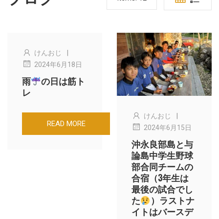
|
けんおじ
2024年6月18日
雨
の日は筋ト
レ
|
けんおじ
READ MORE
2024年6月15日
沖永良部島と与
論島中学生野球
部合同チームの
合宿（3年生は
最後の試合でし
た
）ラストナ
イトはバースデ