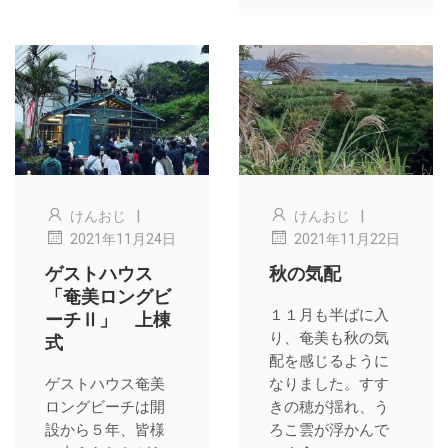
|
|
けんおじ
けんおじ
2021年11月24日
2021年11月22日
ゲストハウス
秋の気配
「奄美ロングビ
ーチⅡ」 上棟
１１月も半ばに入
式
り、奄美も秋の気
配を感じるように
ゲストハウス奄美
なりました。すす
ロングビーチは開
きの穂が揺れ、う
設から５年、皆様
ろこ雲が浮かんで