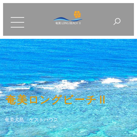
奄美ロングビーチⅡ
奄美大島 ゲストハウス